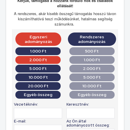
Kérjük, támogasd a hozzánk forduló nők és családok
ellátását!
A rendszeres, akár kisebb összegű támogatás hosszú távon
kiszámíthatóvá teszi működésünket, hatalmas segítség
számunkra.