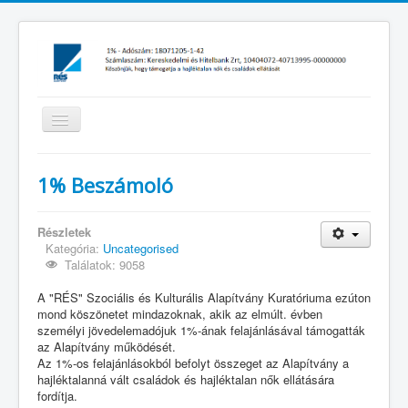
Navigáció
váltása
Főoldal
1% Beszámoló
Családok Átmeneti Otthona
Női Éjjeli Menedékhely
Részletek
Kategória:
Uncategorised
Támogatás
Találatok: 9058
Rólunk a médiában
A "RÉS" Szociális és Kulturális Alapítvány Kuratóriuma ezúton
mond köszönetet mindazoknak, akik az elmúlt. évben
Magazin
személyi jövedelemadójuk 1%-ának felajánlásával támogatták
az Alapítvány működését.
Beszámolók
Az 1%-os felajánlásokból befolyt összeget az Alapítvány a
hajléktalanná vált családok és hajléktalan nők ellátására
1% Beszámoló
fordítja.