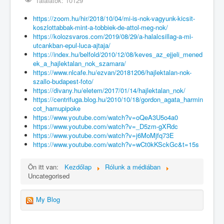
Találatok: 10129
https://zoom.hu/hir/2018/10/04/mi-is-nok-vagyunk-kicsit-
koszlottabbak-mint-a-tobbiek-de-attol-meg-nok/
https://kolozsvaros.com/2019/08/29/a-halalcsillag-a-mi-
utcankban-epul-luca-ajtaja/
https://index.hu/belfold/2010/12/08/keves_az_ejjeli_mened
ek_a_hajlektalan_nok_szamara/
https://www.nlcafe.hu/ezvan/20181206/hajlektalan-nok-
szallo-budapest-foto/
https://divany.hu/eletem/2017/01/14/hajlektalan_nok/
https://centrifuga.blog.hu/2010/10/18/gordon_agata_harmin
cot_hamupipoke
https://www.youtube.com/watch?v=oQeA3U5o4a0
https://www.youtube.com/watch?v=_D5zm-gXRdc
https://www.youtube.com/watch?v=j6MoMjfq73E
https://www.youtube.com/watch?v=wCt0kKSckGc&t=15s
Ön itt van:
Kezdőlap
Rólunk a médiában
Uncategorised
My Blog