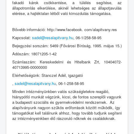
fakadó károk csökkentése, a túlélés segítése, az
állapotromlás elkerülése, akinél lehetséges az állapotjavulás
elérése, a hajléktalan létből való kimozdulás támogatása.
Bővebb információ: http://www.facebook. com/alapitvany.res
Kapcsolat:
sadel@resalapitvany.hu
, 06-1/258-58-95
Bejegyzési sorszám: 5469 (Fővárosi Bíróság, 1995. május 15.)
Adószám: 18071205-1-42
Számlaszám: Kereskedelmi és Hitelbank Zrt, 10404072-
40713995-00000000
Elérhetőségünk: Stanczel Adél, igazgató
,
sadel@resalapitvany.hu
, 06-1-258-58-95
Minden intézményünkben valós szükségletekre reagáló,
hiánypótló munkát végzünk, kicsi, de fontos szereplői vagyunk
a budapesti szociális és gyermekvédelmi rendszernek. Az
alapítványunk nagyon szűkös erőforrások között működik, így
támogatókat kell találnunk ahhoz, hogy tovább tudjunk segíteni
az intézményeinkben élő rászoruló nőknek és családoknak.