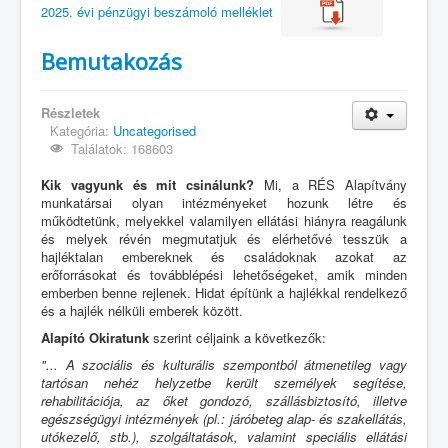
2025. évi pénzügyi beszámoló melléklet
Bemutakozás
Részletek
Kategória:
Uncategorised
Találatok: 168603
Kik vagyunk és mit csinálunk?
Mi, a RÉS Alapítvány
munkatársai olyan intézményeket hozunk létre és
működtetünk, melyekkel valamilyen ellátási hiányra reagálunk
és melyek révén megmutatjuk és elérhetővé tesszük a
hajléktalan embereknek és családoknak azokat az
erőforrásokat és továbblépési lehetőségeket, amik minden
emberben benne rejlenek. Hidat építünk a hajlékkal rendelkező
és a hajlék nélküli emberek között.
Alapító Okiratunk
szerint céljaink a következők:
"... A szociális és kulturális szempontból átmenetileg vagy
tartósan nehéz helyzetbe került személyek segítése,
rehabilitációja, az őket gondozó, szállásbiztosító, illetve
egészségügyi intézmények (pl.: járóbeteg alap- és szakellátás,
utókezelő, stb.), szolgáltatások, valamint speciális ellátási