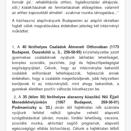
formák (pl.: rehabilitációs otthon, foglalkoztatási átképzés,
stb.) kialakításának és fenntartásának elősegítése, valamint
az ehhez kapcsolódó elméleti - szakmai munka támogatása...”
A közhasznú alapítványunk Budapesten az alapító okiratban
foglalt célok megvalósulása érdekében jelenleg két intézményt
működtet:
1, A
40 férőhelyes Családok Átmeneti Otthonában
(1173
Budapest, Összekötő u. 3., 258-58-95)
krízishelyzetbe jutott
gyermekes családoknak nyújtunk lakhatási lehetőséget,
komplex szociális, pszichés, jogi és fejlesztőpedagógiai
segítségnyújtást. Célunk, hogy az intézménybe bekerülő
családok erőforrásait feltérképezzük, fejlesszük annak
érdekében, hogy a családok megerősödjenek, jobb helyzetben
kerüljenek ki az intézményből, mint ahogy bekerültek, a
gyerekek életében pozitív változás következzen be.
2, A
35 (télen 50) férőhelyes alacsony küszöbű Női Éjjeli
Menedékhelyünkön
(1067 Budapest, 269-36-01)
Podmaniczky u. 33.)
utcán élő hajléktalan nők számára
nyújtunk feltétel nélkül igénybe vehető alapvető
szolgáltatásokat (alvási, mosási, fürdési lehetőség, vacsora,
szociális munka, aktivitást segítő programok, alapvető
egészségügyi ellátás biztosítása). Célunk a hajléktalan létből