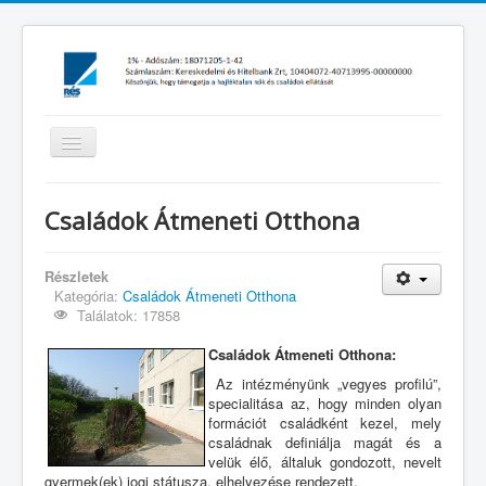
Navigáció
váltása
Főoldal
Családok Átmeneti Otthona
Családok Átmeneti Otthona
Női Éjjeli Menedékhely
Részletek
Kategória:
Családok Átmeneti Otthona
Támogatás
Találatok: 17858
Rólunk a médiában
Családok Átmeneti Otthona:
Magazin
Az intézményünk „vegyes profilú”,
specialitása az, hogy minden olyan
Beszámolók
formációt családként kezel, mely
családnak definiálja magát és a
1% Beszámoló
velük élő, általuk gondozott, nevelt
gyermek(ek) jogi státusza, elhelyezése rendezett.