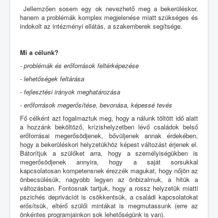
Jellemzően sosem egy ok nevezhető meg a bekerüléskor,
hanem a problémák komplex megjelenése miatt szükséges és
indokolt az intézményi ellátás, a szakemberek segítsége.
Mi a célunk
?
- problémák és erőforrások feltérképezése
- lehetőségek feltárása
- fejlesztési irányok meghatározása
- erőforrások megerősítése, bevonása, képessé tevés
Fő célként azt fogalmaztuk meg, hogy a nálunk töltött idő alatt
a hozzánk beköltöző, krízishelyzetben lévő családok belső
erőforrásai megerősödjenek, bővüljenek annak érdekében,
hogy a bekerüléskori helyzetükhöz képest változást érjenek el.
Bátorítjuk a szülőket arra, hogy a személyiségükben is
megerősödjenek annyira, hogy a saját sorsukkal
kapcsolatosan kompetensnek érezzék magukat, hogy nőjön az
önbecsülésük, nagyobb legyen az önbizalmuk, a hitük a
változásban. Fontosnak tartjuk, hogy a rossz helyzetük miatti
pszichés deprivációt is csökkentsük, a családi kapcsolatokat
erősítsük, eltérő szülői mintákat is megmutassunk (erre az
önkéntes programjainkon sok lehetőségünk is van).