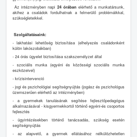
Az intézményben napi
24 órában
elérhető a munkatársunk,
akihez a családok fordulhatnak a felmerülő problémáikkal,
szükségleteikkel.
Szolgáltatásaink:
- lakhatási lehetőség biztosítása (elhelyezés családonként
külön lakószobákban)
- 24 órás ügyelet biztosítása szakszemélyzet által
- szociális munka (egyéni és közösségi szociális munka
eszközeivel)
- krízisintervenció
- jogi és pszichológiai segítségnyújtás (jogász és pszichológus
üzemszerűen elérhető az intézményben)
- a gyermekek tanulásának segítése fejlesztőpedagógus
alkalmazásával - kisgyermekkortól történő egyéni-és csoportos
fejlesztés
- ügyintézésekben történő tanácsadás, szükség esetén
segítségnyújtás
- az alapvető, a gyermek ellátásához nélkülözhetetlen