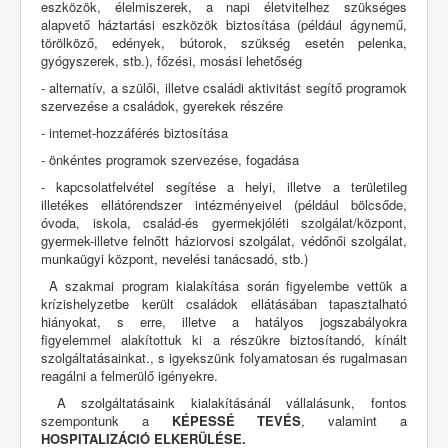
eszközök, élelmiszerek, a napi életvitelhez szükséges
alapvető háztartási eszközök biztosítása (például ágynemű,
törölköző, edények, bútorok, szükség esetén pelenka,
gyógyszerek, stb.), főzési, mosási lehetőség
- alternatív, a szülői, illetve családi aktivitást segítő programok
szervezése a családok, gyerekek részére
- internet-hozzáférés biztosítása
- önkéntes programok szervezése, fogadása
- kapcsolatfelvétel segítése a helyi, illetve a területileg
illetékes ellátórendszer intézményeivel (például bölcsőde,
óvoda, iskola, család-és gyermekjóléti szolgálat/központ,
gyermek-illetve felnőtt háziorvosi szolgálat, védőnői szolgálat,
munkaügyi központ, nevelési tanácsadó, stb.)
A szakmai program kialakítása során figyelembe vettük a
krízishelyzetbe került családok ellátásában tapasztalható
hiányokat, s erre, illetve a hatályos jogszabályokra
figyelemmel alakítottuk ki a részükre biztosítandó, kínált
szolgáltatásainkat., s igyekszünk folyamatosan és rugalmasan
reagálni a felmerülő igényekre.
A szolgáltatásaink kialakításánál vállalásunk, fontos
szempontunk a
KÉPESSÉ TEVÉS
, valamint a
HOSPITALIZÁCIÓ ELKERÜLÉSE.