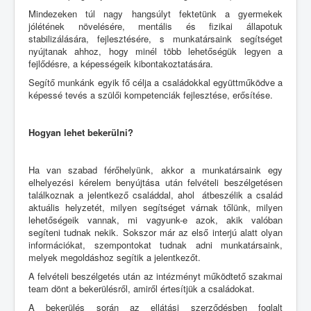
Mindezeken túl nagy hangsúlyt fektetünk a gyermekek
jólétének növelésére, mentális és fizikai állapotuk
stabilizálására, fejlesztésére, s munkatársaink segítséget
nyújtanak ahhoz, hogy minél több lehetőségük legyen a
fejlődésre, a képességeik kibontakoztatására.
Segítő munkánk egyik fő célja a családokkal együttműködve a
képessé tevés a szülői kompetenciák fejlesztése, erősítése.
Hogyan lehet bekerülni?
Ha van szabad férőhelyünk, akkor a munkatársaink egy
elhelyezési kérelem benyújtása után felvételi beszélgetésen
találkoznak a jelentkező családdal, ahol átbeszélik a család
aktuális helyzetét, milyen segítséget várnak tőlünk, milyen
lehetőségeik vannak, mi vagyunk-e azok, akik valóban
segíteni tudnak nekik. Sokszor már az első interjú alatt olyan
információkat, szempontokat tudnak adni munkatársaink,
melyek megoldáshoz segítik a jelentkezőt.
A felvételi beszélgetés után az intézményt működtető szakmai
team dönt a bekerülésről, amiről értesítjük a családokat.
A bekerülés során az ellátási szerződésben foglalt